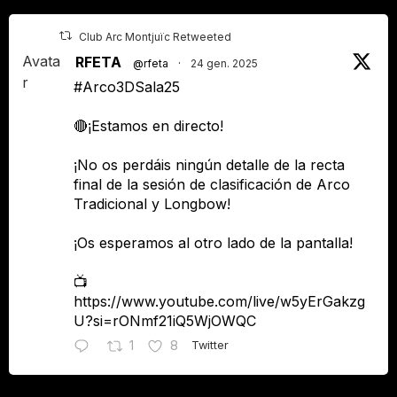
Club Arc Montjuïc Retweeted
Avata
RFETA
@rfeta
·
24 gen. 2025
r
#Arco3DSala25
🔴¡Estamos en directo!
¡No os perdáis ningún detalle de la recta
final de la sesión de clasificación de Arco
Tradicional y Longbow!
¡Os esperamos al otro lado de la pantalla!
📺
https://www.youtube.com/live/w5yErGakzg
U?si=rONmf21iQ5WjOWQC
1
8
Twitter