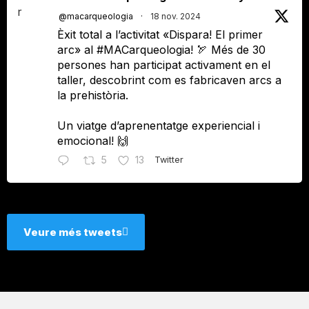
r
@macarqueologia
·
18 nov. 2024
Èxit total a l’activitat «Dispara! El primer
arc» al #MACarqueologia! 🏹 Més de 30
persones han participat activament en el
taller, descobrint com es fabricaven arcs a
la prehistòria.
Un viatge d’aprenentatge experiencial i
emocional! 🙌
5
13
Twitter
Veure més tweets