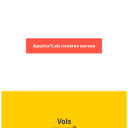
arquers
Apunta't als nostres cursos
Vols