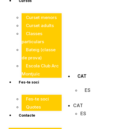
Cursos
Curset menors
Curset adults
Classes
particulars
Bateig (classe
de prova)
Escola Club Arc
Montjuïc
CAT
Fes-te soci
ES
Fes-te soci
CAT
Quotes
ES
Contacte