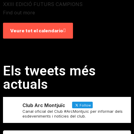
XXIII EDICIÓ FUTURS CAMPIONS
Find out more
Veure tot el calendario
Els tweets més
actuals
Club Arc Montjuïc
Follow
Canal oficial del Club #ArcMontjuïc per informar dels
esdeveniments i notícies del club.