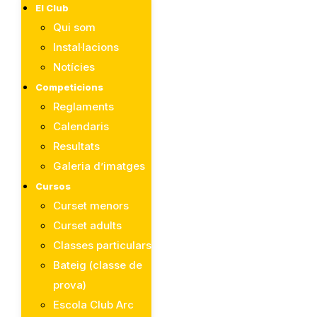
El Club
Qui som
Instal·lacions
Notícies
Competicions
Reglaments
Calendaris
Resultats
Galeria d’imatges
Cursos
Curset menors
Curset adults
Classes particulars
Bateig (classe de
prova)
Escola Club Arc