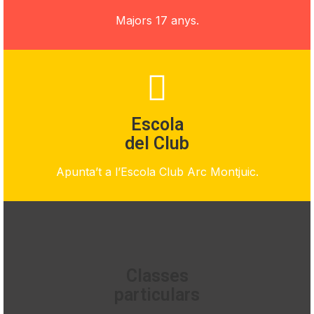
Majors 17 anys.
Escola
del Club
Apunta’t a l’Escola Club Arc Montjuic.
Classes
particulars