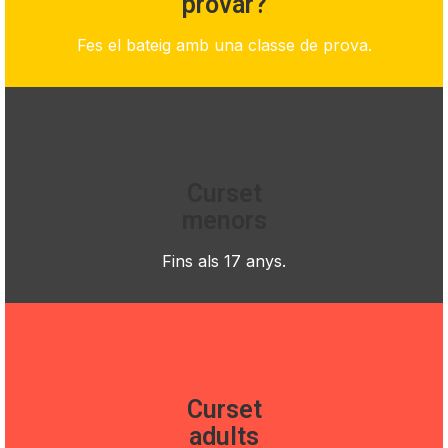
provar?
Fes el bateig amb una classe de prova.
Curset
menors
Fins als 17 anys.
Curset
adults