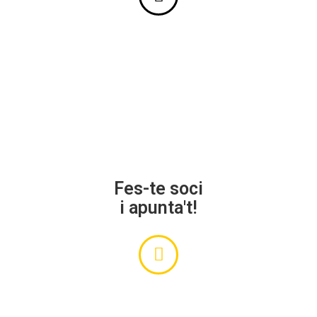
Fes-te soci
i apunta't!