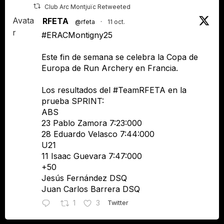
Club Arc Montjuïc Retweeted
Avata
RFETA
@rfeta
·
11 oct.
r
#ERACMontigny25
Este fin de semana se celebra la Copa de
Europa de Run Archery en Francia.
Los resultados del #TeamRFETA en la
prueba SPRINT:
ABS
23 Pablo Zamora 7:23:000
28 Eduardo Velasco 7:44:000
U21
11 Isaac Guevara 7:47:000
+50
Jesús Fernández DSQ
Juan Carlos Barrera DSQ
1
3
Twitter