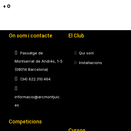
+
0
On som i contacte
El Club
Passatge de
Qui som
Montserrat de Andrés, 1-5
Instal·lacions
(08014 Barcelona)
(34) 622.310.464
informacio@arcmontjuic.
es
Competicions
Cursos