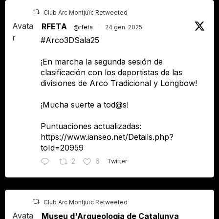
Club Arc Montjuïc Retweeted
Avata
RFETA
@rfeta
·
24 gen. 2025
r
#Arco3DSala25
¡En marcha la segunda sesión de
clasificación con los deportistas de las
divisiones de Arco Tradicional y Longbow!
¡Mucha suerte a tod@s!
Puntuaciones actualizadas:
https://www.ianseo.net/Details.php?
toId=20959
2
6
Twitter
Club Arc Montjuïc Retweeted
Avata
Museu d'Arqueologia de Catalunya