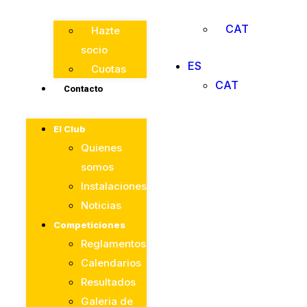
CAT
Hazte
socio
ES
Cuotas
CAT
Contacto
El Club
Quienes
somos
Instalaciones
Noticias
Competiciones
Reglamentos
Calendarios
Resultados
Galeria de