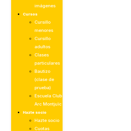
imágenes
Cursos
Cursillo
menores
Cursillo
adultos
Clases
particulares
Bautizo
(clase de
prueba)
Escuela Club
Arc Montjuïc
Hazte socio
Hazte socio
Cuotas