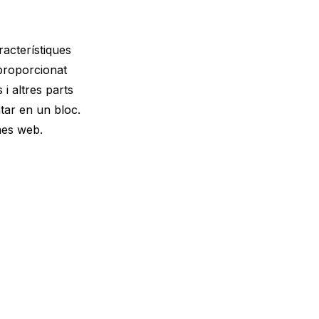
racterístiques
 proporcionat
i altres parts
ntar en un bloc.
nes web.