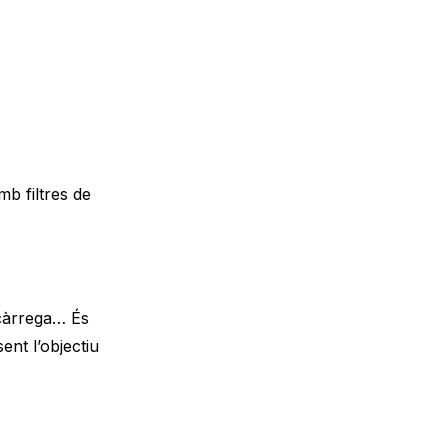
b filtres de
 càrrega… És
ent l’objectiu