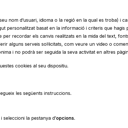
 nom d’usuari, idioma o la regió en la qual es troba) i ca
gut personalitzat basat en la informació i criteris que hagis
er recordar els canvis realitzats en la mida del text, fonts 
erir alguns serveis sol·licitats, com veure un video o come
ima i no podrà ser seguida la seva activitat en altres pàgi
questes cookies al seu dispositiu.
 segueix les següents instruccions.
i seleccioni la pestanya d’
opcions
.