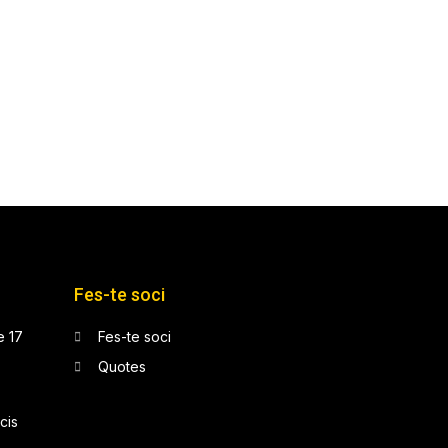
Fes-te soci
e 17
Fes-te soci
Quotes
cis