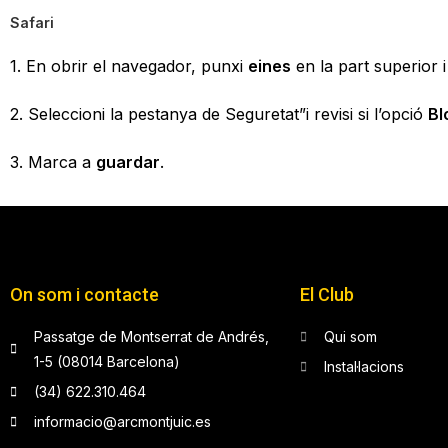
Safari
1. En obrir el navegador, punxi
eines
en la part superior i
2. Seleccioni la pestanya de Seguretat”i revisi si l’opció
Bl
3. Marca a
guardar
.
On som i contacte
El Club
Passatge de Montserrat de Andrés,
Qui som
1-5 (08014 Barcelona)
Instal·lacions
(34) 622.310.464
informacio@arcmontjuic.es