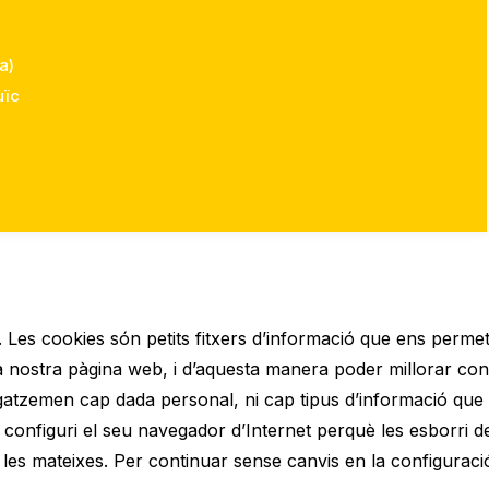
a)
uïc
eb. Les cookies són petits fitxers d’informació que ens perm
a nostra pàgina web, i d’aquesta manera poder millorar co
atzemen cap dada personal, ni cap tipus d’informació que
u configuri el seu navegador d’Internet perquè les esborri de
 de les mateixes. Per continuar sense canvis en la configuraci