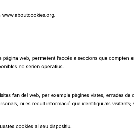
 a www.aboutcookies.org.
a pàgina web, permetent l’accés a seccions que compten am
ponibles no serien operatius.
isites fan del web, per exemple pàgines vistes, errades de
als, ni es recull informació que identifiqui als visitants; s
questes cookies al seu dispositiu.