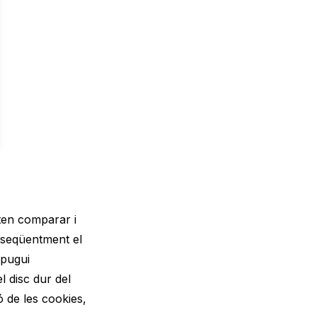
eten comparar i
nseqüentment el
 pugui
l disc dur del
ó de les cookies,