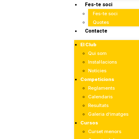
Fes-te soci
Fes-te soci
Quotes
Contacte
El Club
Qui som
Instal·lacions
Notícies
Competicions
Reglaments
Calendaris
Resultats
Galeria d’imatges
Cursos
Curset menors