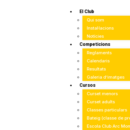
El Club
Qui som
Instal·lacions
Notícies
Competicions
Reglaments
Calendaris
Resultats
Galeria d’imatges
Cursos
Curset menors
Curset adults
Classes particulars
Bateig (classe de pr
Escola Club Arc Mon