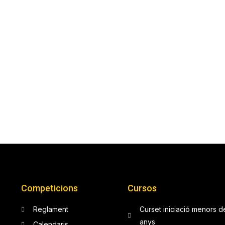
Competicions
Cursos
Reglament
Curset iniciació menors d
anys
Calendaris