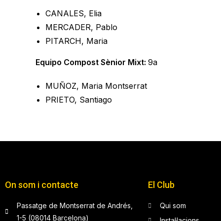
CANALES, Elia
MERCADER, Pablo
PITARCH, Maria
Equipo Compost Sènior Mixt:
9a
MUÑOZ, Maria Montserrat
PRIETO, Santiago
On som i contacte
El Club
Passatge de Montserrat de Andrés,
Qui som
1-5 (08014 Barcelona)
Instal·lacions