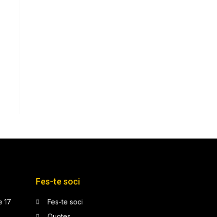
Fes-te soci
e 17
Fes-te soci
Quotes