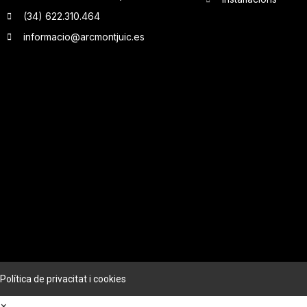
(34) 622.310.464
informacio@arcmontjuic.es
Política de privacitat i cookies
×