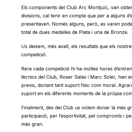
Els components del Club Arc Montjuïc, van obtenir
divisions, cal tenir en compte que per a alguns d
presentaven. Només alguns, però, es varen poder c
total de dues medalles de Plata i una de Bronze.
Us deixem, més avall, els resultats que els nost
competició.
Rere cada competició hi ha moltes hores d’entrena
tècnics del Club, Roser Salas i Marc Soler, han es
previs, donant tant suport físic com moral. Agraï
suport en els diferents moments de la pròpia com
Finalment, des del Club us volem donar la més g
participació, per l’esportivitat, pel compromís i p
més gran.