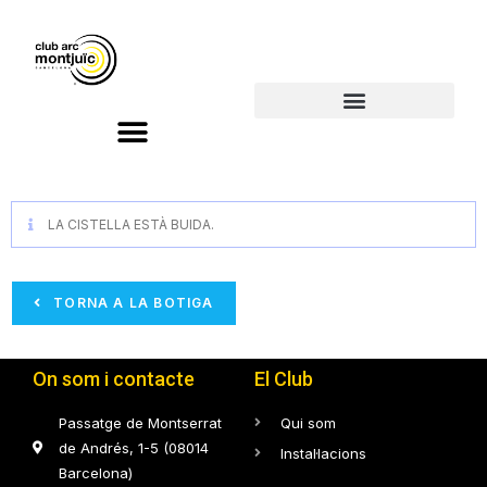
LA CISTELLA ESTÀ BUIDA.
TORNA A LA BOTIGA
On som i contacte
El Club
Passatge de Montserrat
Qui som
de Andrés, 1-5 (08014
Instal·lacions
Barcelona)