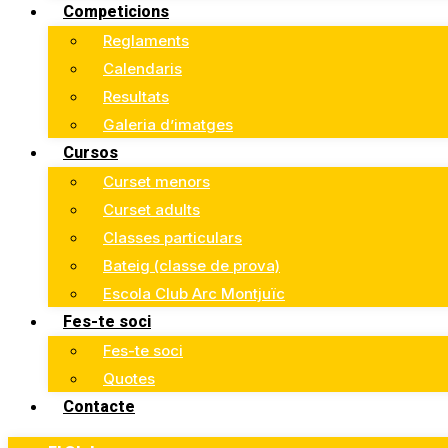
Competicions
Reglaments
Calendaris
Resultats
Galeria d’imatges
Cursos
Curset menors
Curset adults
Classes particulars
Bateig (classe de prova)
Escola Club Arc Montjuïc
Fes-te soci
Fes-te soci
Quotes
Contacte