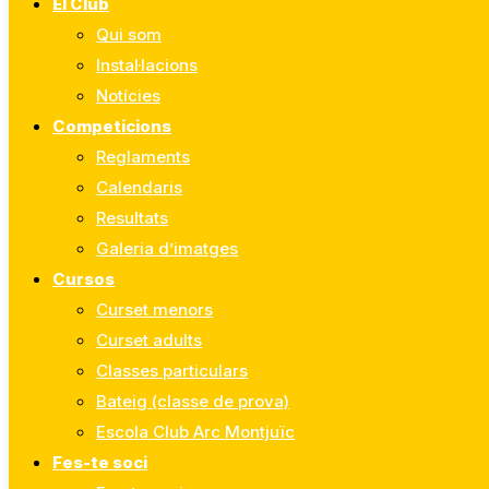
El Club
Qui som
Instal·lacions
Notícies
Competicions
Reglaments
Calendaris
Resultats
Galeria d’imatges
Cursos
Curset menors
Curset adults
Classes particulars
Bateig (classe de prova)
Escola Club Arc Montjuïc
Fes-te soci