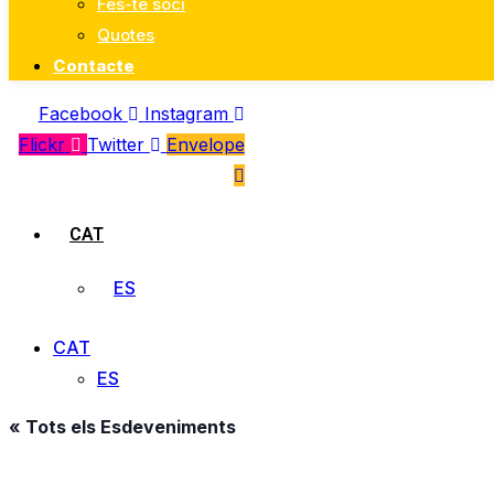
Fes-te soci
Quotes
Contacte
Facebook
Instagram
Flickr
Twitter
Envelope
CAT
ES
CAT
ES
« Tots els Esdeveniments