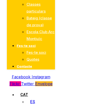
Classes
particulars
Bateig (classe
de prova)
Escola Club Arc
Montjuïc
Fes-te soci
Fes-te soci
Quotes
Contacte
Facebook
Instagram
Flickr
Twitter
Envelope
CAT
ES