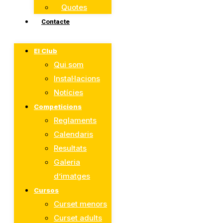
Quotes
Contacte
El Club
Qui som
Instal·lacions
Notícies
Competicions
Reglaments
Calendaris
Resultats
Galeria
d’imatges
Cursos
Curset menors
Curset adults