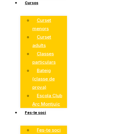
Cursos
Curset
menors
Curset
adults
Classes
particulars
Bateig
(classe de
prova)
Escola Club
Arc Montjuïc
Fes-te soci
Fes-te soci