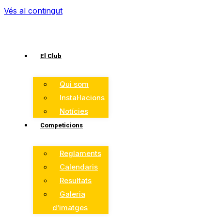
Vés al contingut
El Club
Qui som
Instal·lacions
Notícies
Competicions
Reglaments
Calendaris
Resultats
Galeria
d’imatges